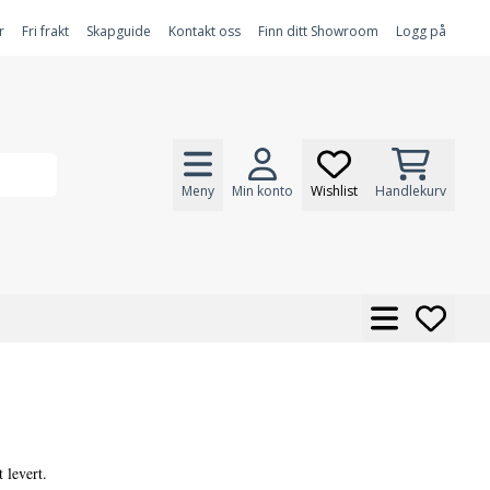
r
Fri frakt
Skapguide
Kontakt oss
Finn ditt Showroom
Logg på
Meny
Min konto
Wishlist
Handlekurv
t levert.