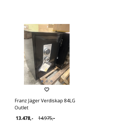
Franz Jäger Verdiskap 84LG
Outlet
13.478,-
14.975,-