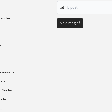
E-post
handler
Meld meg på
et
ersonvern
ntier
er Guides
kode
ng