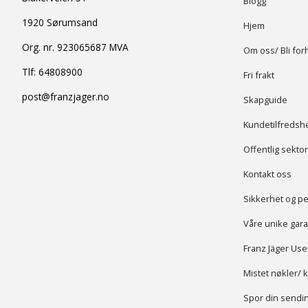
Blogg
1920 Sørumsand
Hjem
Org. nr. 923065687 MVA
Om oss/ Bli for
Tlf:
64808900
Fri frakt
post@franzjager.no
Skapguide
Kundetilfredsh
Offentlig sektor
Kontakt oss
Sikkerhet og p
Våre unike gara
Franz Jäger Us
Mistet nøkler/ 
Spor din sendi