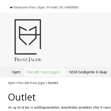
Hopp til innhold
❤️ Eksklusive Franz Jäger | Fri frakt | Tel. 64808900
Hjem
Finn ditt Franz Jäger
NSM Godkjente K-Skap
Hjem
/
Finn ditt Franz Jäger
/
Outlet
Outlet
Av og til så har vi ustillingsmodeller, demobrukte produkter eller b-varer t