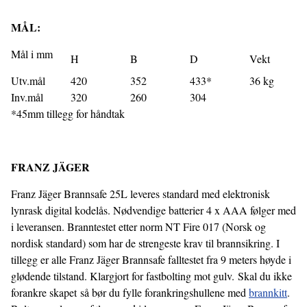
MÅL:
Mål i mm
H
B
D
Vekt
Utv.mål
420
352
433*
36 kg
Inv.mål
320
260
304
*45mm tillegg for håndtak
FRANZ JÄGER
Franz Jäger Brannsafe 25L leveres standard med elektronisk
lynrask digital kodelås. Nødvendige batterier 4 x AAA følger med
i leveransen. Branntestet etter norm NT Fire 017 (Norsk og
nordisk standard) som har de strengeste krav til brannsikring. I
tillegg er alle Franz Jäger Brannsafe falltestet fra 9 meters høyde i
glødende tilstand. Klargjort for fastbolting mot gulv. Skal du ikke
forankre skapet så bør du fylle forankringshullene med
brannkitt
.