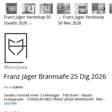
Franz Jäger Verdiskap 50
← Franz Jäger Verdiskap
Stealth 2026 →
50 Mec 2026
Franz Jäger Brannsafe 25 Dig 2026
Art.nr:
FJ25DIG
Sendes normalt innen 3 virkedager - Fritt levert - Master
kodegaranti- FORDELER MED FRANZ JÄGER BRANNSAFE Etter
brann garanti 100% Masterkodegaranti Klargjort for
Les mer
fastbolting (velg med brannkitt dersom du ikke skal forankre
skapet) Forankringsbolter følger med i leveransen På Franz