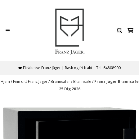
Hopp til innhold
❤️ Eksklusive Franz Jäger | Rask og fri frakt | Tel. 64808900
Hjem
/
Finn ditt Franz Jäger
/
Brannsafer
/
Brannsafe
/
Franz Jäger Brannsafe
25 Dig 2026