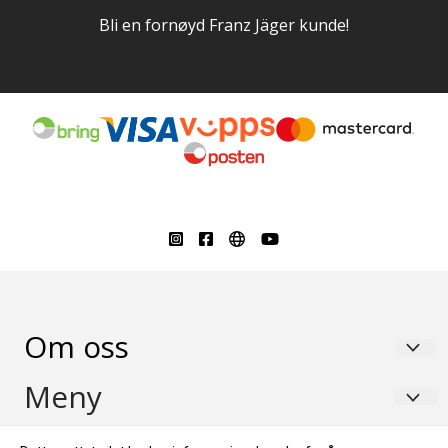
Bli en fornøyd Franz Jäger kunde!
Om oss
Franz Jager As
Meny
Blakerveien 31
Salgs- og leveringsbetingelser