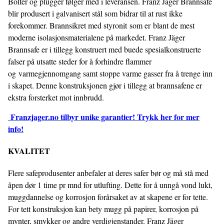
Bolter og plugger følger med i leveransen. Franz Jäger Brannsafe
blir produsert i galvanisert stål som bidrar til at rust ikke
forekommer. Brannsikret med styronit som er blant de mest
moderne isolasjonsmaterialene på markedet. Franz Jäger
Brannsafe er i tillegg konstruert med buede spesialkonstruerte
falser på utsatte steder for å forhindre flammer
og varmegjennomgang samt stoppe varme gasser fra å trenge inn
i skapet. Denne konstruksjonen gjør i tillegg at brannsafene er
ekstra forsterket mot innbrudd.
Franzjager.no tilbyr u
nike garantier! Trykk her for mer
info!
KVALITET
Flere safeprodusenter anbefaler at deres safer bør og må stå med
åpen dør 1 time pr mnd for utlufting. Dette for å unngå vond lukt,
muggdannelse og korrosjon forårsaket av at skapene er for tette.
For tett konstruksjon kan bety mugg på papirer, korrosjon på
mynter, smykker og andre verdigjenstander. Franz Jäger