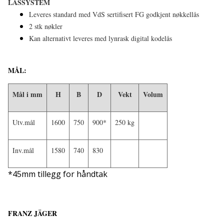
LÅSSYSTEM
Leveres standard med VdS sertifisert FG godkjent nøkkellås
2 stk nøkler
Kan alternativt leveres med lynrask digital kodelås
MÅL:
Mål i mm
H
B
D
Vekt
Volum
Utv.mål
1600
750
900*
250 kg
Inv.mål
1580
740
830
*45mm tillegg for håndtak
FRANZ JÄGER