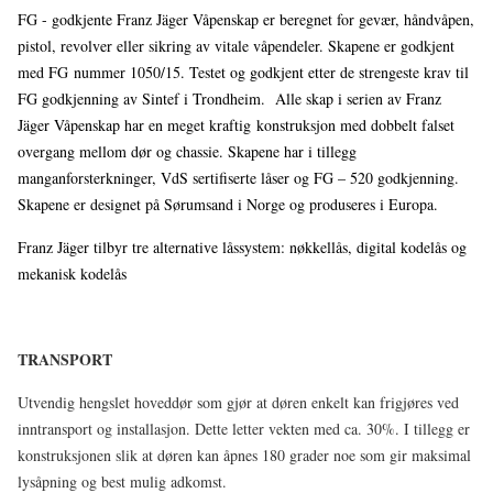
FG - godkjente Franz Jäger Våpenskap er beregnet for gevær, håndvåpen,
pistol, revolver eller sikring av vitale våpendeler. Skapene er godkjent
med FG nummer 1050/15. Testet og godkjent etter de strengeste krav til
FG godkjenning av Sintef i Trondheim. Alle skap i serien av Franz
Jäger Våpenskap har en meget kraftig konstruksjon med dobbelt falset
overgang mellom dør og chassie. Skapene har i tillegg
manganforsterkninger, VdS sertifiserte låser og FG – 520 godkjenning.
Skapene er designet på Sørumsand i Norge og produseres i Europa.
Franz Jäger tilbyr tre alternative låssystem: nøkkellås, digital kodelås og
mekanisk kodelås
TRANSPORT
Utvendig hengslet hoveddør som gjør at døren enkelt kan frigjøres ved
inntransport og installasjon. Dette letter vekten med ca. 30%. I tillegg er
konstruksjonen slik at døren kan åpnes 180 grader noe som gir maksimal
lysåpning og best mulig adkomst.