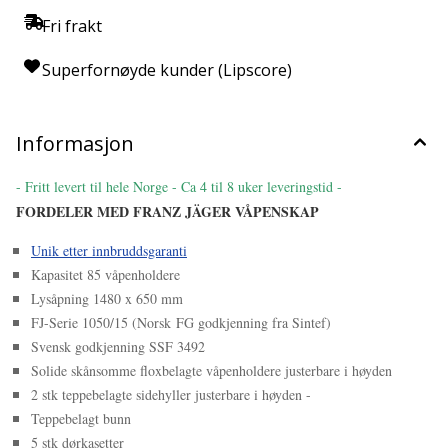
godkjent etter de strengeste krav til FG godkjenning av Sintef i
Trondheim. Alle skap i serien av Franz Jäger Våpenskap har en
Fri frakt
meget kraftig konstruksjon med dobbelt falset overgang mellom
dør og chassie. Skapene har i tillegg manganforsterkninger, VdS
Superfornøyde kunder (Lipscore)
sertifiserte låser og FG – 520 godkjenning. Skapene er designet
på Sørumsand i Norge og produseres i Europa. Franz Jäger tilbyr
tre alternative låssystem: nøkkellås, digital kodelås og mekanisk
kodelås TRANSPORT Utvendig hengslet hoveddør som gjør at
døren enkelt kan frigjøres ved inntransport og installasjon. Dette
Informasjon
letter vekten med ca. 30%. I tillegg er konstruksjonen slik at
døren kan åpnes 180 grader noe som gir maksimal lysåpning og
best mulig adkomst.
- Fritt levert til hele Norge - Ca 4 til 8 uker leveringstid -
FORDELER MED FRANZ JÄGER VÅPENSKAP
Unik etter innbruddsgaranti
Kapasitet 85 våpenholdere
Lysåpning 1480 x 650 mm
FJ-Serie 1050/15 (Norsk FG godkjenning fra Sintef)
Svensk godkjenning SSF 3492
Solide skånsomme floxbelagte våpenholdere justerbare i høyden
2 stk teppebelagte sidehyller justerbare i høyden -
Teppebelagt bunn
5 stk dørkasetter