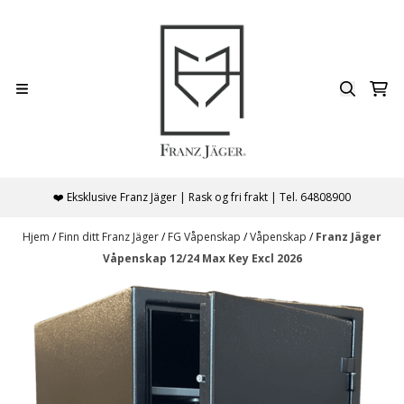
Hopp til innhold
❤️ Eksklusive Franz Jäger | Rask og fri frakt | Tel. 64808900
Hjem
/
Finn ditt Franz Jäger
/
FG Våpenskap
/
Våpenskap
/
Franz Jäger
Våpenskap 12/24 Max Key Excl 2026