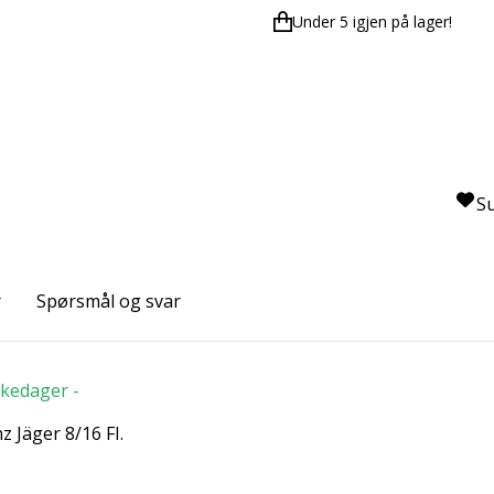
Under 5 igjen på lager!
S
r
Spørsmål og svar
irkedager -
z Jäger 8/16 FI.