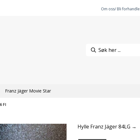
Om oss/ Bli forhandle
Franz Jäger Movie Star
6 FI
Hylle Franz Jäger 84LG →