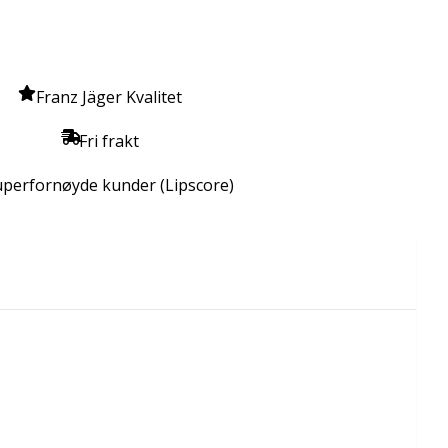
Franz Jäger Kvalitet
Fri frakt
uperfornøyde kunder (Lipscore)