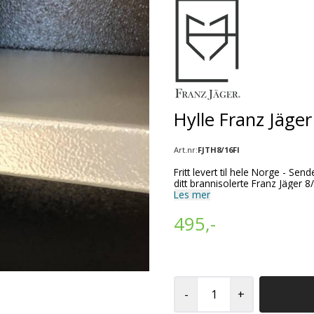
Hylle Franz Jäger
Art.nr:
FJTH8/16FI
Fritt levert til hele Norge - Sendes normalt inn
Les mer
495,-
-
+