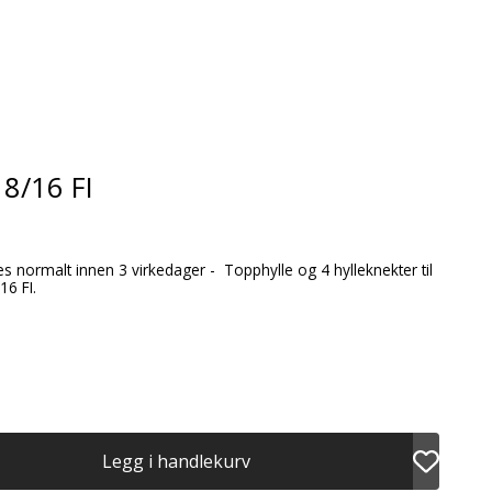
 8/16 FI
en 3 virkedager - Topphylle og 4 hylleknekter til
ditt brannisolerte Franz Jäger 8/16 FI.
Legg i handlekurv