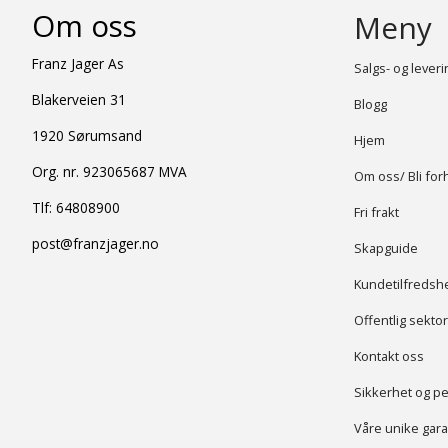
Om oss
Meny
Franz Jager As
Salgs- og lever
Blakerveien 31
Blogg
1920 Sørumsand
Hjem
Org. nr. 923065687 MVA
Om oss/ Bli for
Tlf:
64808900
Fri frakt
post@franzjager.no
Skapguide
Kundetilfredsh
Offentlig sektor
Kontakt oss
Sikkerhet og p
Våre unike gara