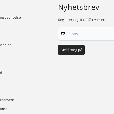
Nyhetsbrev
ingsbetingelser
Registrer deg for å få nyheter!
E-post
handler
Meld meg på
et
ersonvern
ntier