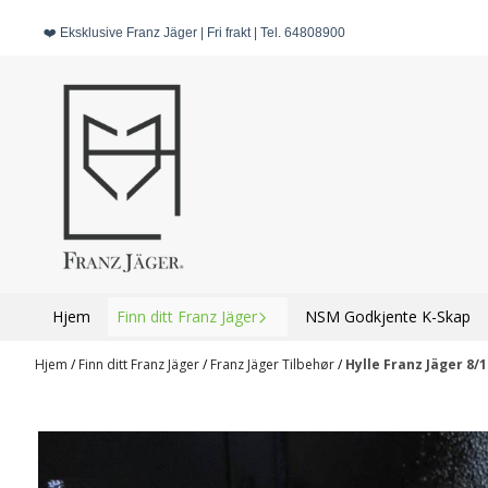
Hopp til innhold
❤️ Eksklusive Franz Jäger | Fri frakt | Tel. 64808900
Hjem
Finn ditt Franz Jäger
NSM Godkjente K-Skap
Hjem
/
Finn ditt Franz Jäger
/
Franz Jäger Tilbehør
/
Hylle Franz Jäger 8/1