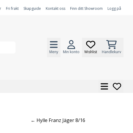
r
Fri frakt
Skapguide
Kontakt oss
Finn ditt Showroom
Logg på
Meny
Min konto
Wishlist
Handlekurv
← Hylle Franz Jäger 8/16