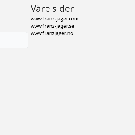
Våre sider
www.franz-jager.com
www.franz-jager.se
www.franzjager.no