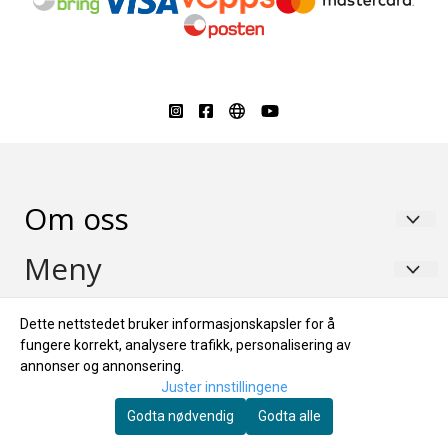
Om oss
Franz Jager As
Meny
Blakerveien 31
Salgs- og leveringsbetingelser
Nyhetsbrev
Dette nettstedet bruker informasjonskapsler for å
1920 Sørumsand
Blogg
fungere korrekt, analysere trafikk, personalisering av
Våre sider
Org. nr. 923065687 MVA
annonser og annonsering.
Registrer deg for å få nyheter!
Hjem
Juster innstillingene
Tlf:
64808900
www.franz-jager.com
E-post
Om oss/ Bli forhandler
Godta nødvendig
Godta alle
www.franz-jager.se
post@franzjager.no